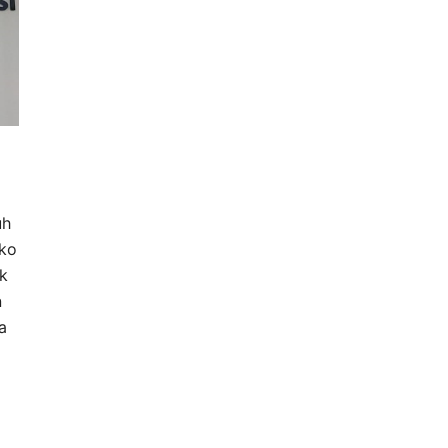
uh
ko
k
n
a